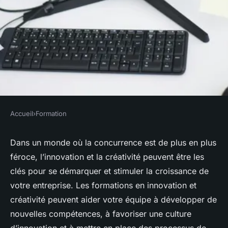
Accueil
›
Formation
FORMATION
Les formations en innovation
Dans un monde où la concurrence est de plus en plus
féroce, l’innovation et la créativité peuvent être les
et créativité pour stimuler la
clés pour se démarquer et stimuler la croissance de
croissance de votre entreprise
votre entreprise. Les formations en innovation et
créativité peuvent aider votre équipe à développer de
Arthur
•
15 octobre 2023
•
5 min de lecture
nouvelles compétences, à favoriser une culture