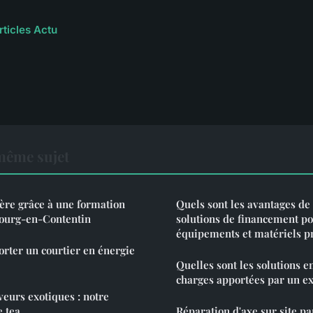
rticles Actu
même sujet
ière grâce à une formation
Quels sont les avantages de 
bourg-en-Contentin
solutions de financement po
équipements et matériels pr
rter un courtier en énergie
Quelles sont les solutions e
charges apportées par un ex
veurs exotiques : notre
e tea
Réparation d'axe sur site p