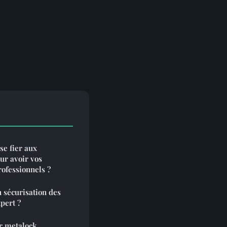
se fier aux
ur avoir vos
ofessionnels ?
n sécurisation des
pert ?
ar metalock