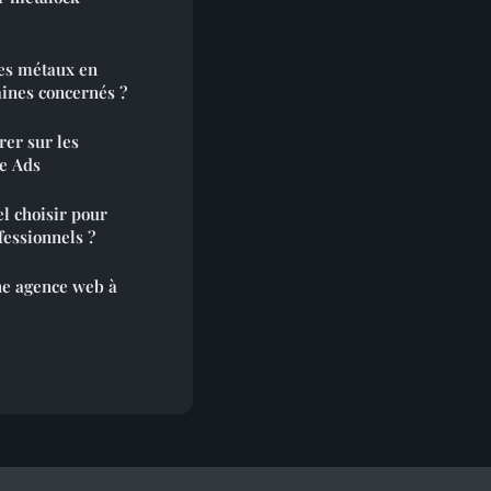
es métaux en
aines concernés ?
rer sur les
le Ads
l choisir pour
essionnels ?
ne agence web à