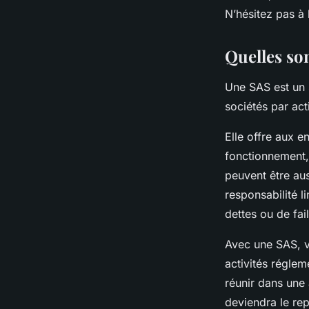
Laura
•
17 février 2024
•
2 min de lecture
N’hésitez pas à l
Quelles son
Une SAS est un s
sociétés par ac
Elle offre aux e
fonctionnement, 
peuvent être au
responsabilité l
dettes ou de fail
Avec une SAS, vo
activités régle
réunir dans une 
deviendra le rep