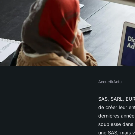
Accueil
›
Actu
ACTU
Qu'en est-il de la fi
SAS, SARL, EURL 
de créer leur en
SAS ?
dernières années
souplesse dans 
une SAS, mais v