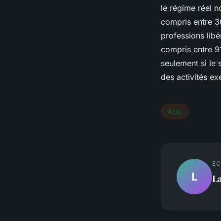
le régime réel n
compris entre 36
professions libé
compris entre 91
seulement si le 
des activités ex
Actu
EC
L
L