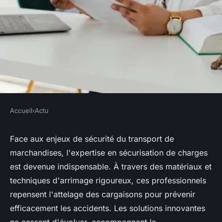
Accueil
›
Actu
ACTU
Quelles sont les solutions en
Face aux enjeux de sécurité du transport de
marchandises, l'expertise en sécurisation de charges
sécurisation des charges
est devenue indispensable. À travers des matériaux et
apportées par un expert ?
techniques d'arrimage rigoureux, ces professionnels
repensent l'attelage des cargaisons pour prévenir
Laura
•
20 février 2024
•
3 min de lecture
efficacement les accidents. Les solutions innovantes