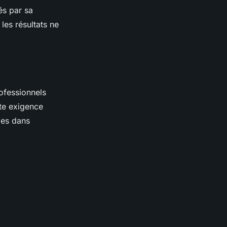
és par sa
les résultats ne
rofessionnels
te exigence
ies dans