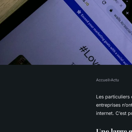
Accueil
›
Actu
ACTU
Les meilleures qual
Les particuliers
entreprises n’o
web à Nice
internet. C’est 
Une large 