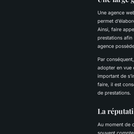
Laura
•
31 janvier 2024
•
2 min de lecture
Une agence web 
permet d’élabor
Ainsi, faire app
prestations afin
agence possède
Par conséquent, 
adopter en vue 
important de s’
faire, il est con
de prestations.
La réputat
Au moment de ch
souvent compte d