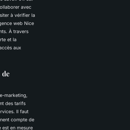
collaborer avec
iter à vérifier la
’agence web Nice
ts. À travers
te et la
 accès aux
 de
 e-marketing,
nt des tarifs
vices. Il faut
ennent compte de
e est en mesure