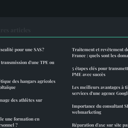
res articles
fiscalité pour une SAS ?
Traitement et revêtement d
France : quels sont les dom
 transmission d'une TPE ou
5 étapes clés pour transmet
PME avec succès
étique des hangars agricoles
oltaïque
Les meilleurs avantages à ti
services d'une agence Goog
mage des athlètes sur
Importance du consultant S
webmarketing
e une formation en
sonnel ?
Réparation d'axe sur site p