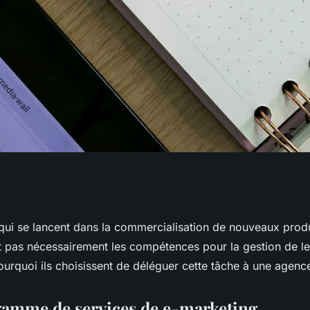
ités d'une agence
 qui se lancent dans la commercialisation de nouveaux produ
nt pas nécessairement les compétences pour la gestion de l
pourquoi ils choisissent de déléguer cette tâche à une agen
gamme de services de e-marketing