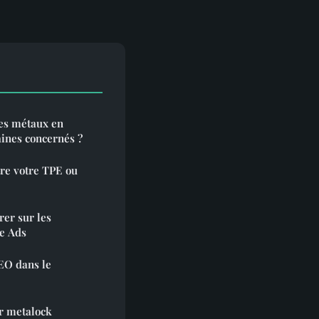
es métaux en
aines concernés ?
tre votre TPE ou
rer sur les
le Ads
EO dans le
ar metalock