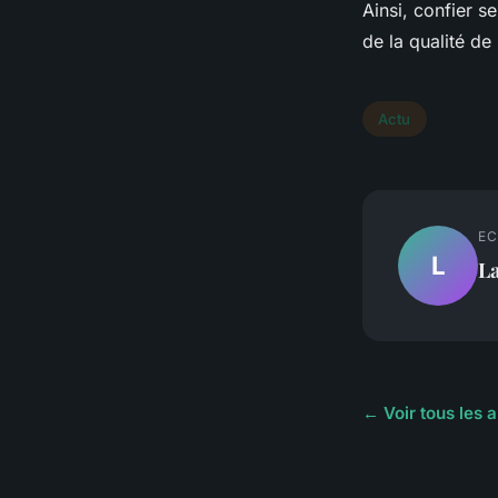
Ainsi, confier s
de la qualité de
Actu
EC
L
L
← Voir tous les a