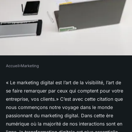
Accueil
›
Marketing
MARKETING
Les meilleures pratiques en
« Le marketing digital est l’art de la visibilité, l’art de
se faire remarquer par ceux qui comptent pour votre
marketing digital pour
entreprise, vos clients.»
C’est avec cette citation que
augmenter son chiffre
nous commençons notre voyage dans le monde
d'affaires
passionnant du marketing digital. Dans cette ère
numérique où la majorité de nos interactions sont en
Julie
•
15 octobre 2023
•
6 min de lecture